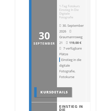
1-Tag Fotokurs
Einstieg In Die
Digitale
Fotografie
30. September
30
2026
Graumannsweg
21
119,00
€
SEPTEMBER
7 verfügbare
Plätze
Einstieg in die
digitale
Fotografie
,
Fotokurse
KURSDETAILS
EINSTIEG IN
DIE